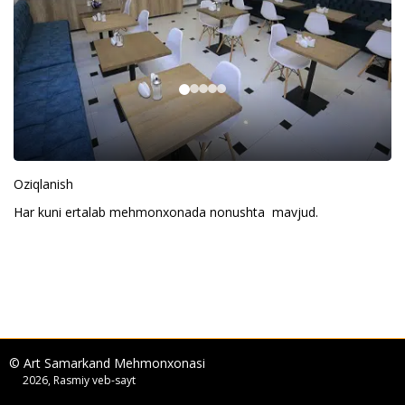
Oziqlanish
Har kuni ertalab mehmonxonada nonushta mavjud.
© Art Samarkand Mehmonxonasi
2026, Rasmiy veb-sayt