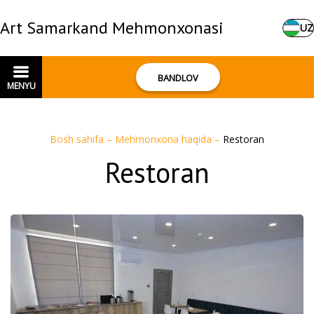
Art Samarkand Mehmonxonasi
UZ
BANDLOV
MENYU
Bosh sahifa
–
Mehmonxona haqida
–
Restoran
Restoran