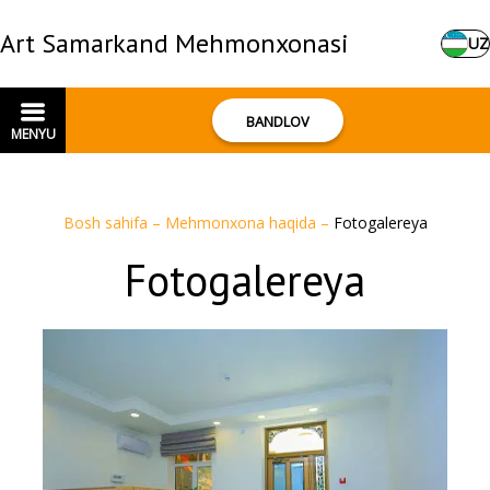
Art Samarkand Mehmonxonasi
UZ
BANDLOV
MENYU
Bosh sahifa
–
Mehmonxona haqida
–
Fotogalereya
Fotogalereya